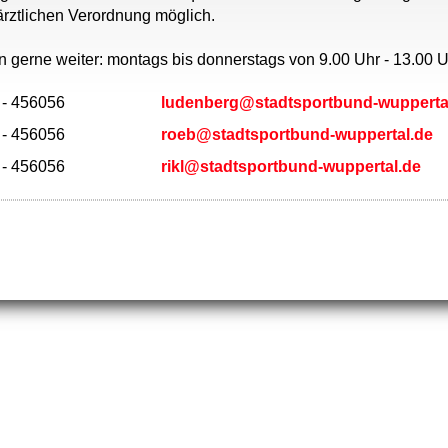
 ärztlichen Verordnung möglich.
n gerne weiter: montags bis donnerstags von 9.00 Uhr - 13.00 
 - 456056
ludenberg@stadtsportbund-wupperta
 - 456056
roeb@stadtsportbund-wuppertal.de
 - 456056
rikl@stadtsportbund-wuppertal.de
yright Stadtsportbund Wuppertal |
Website erstellt mit Home