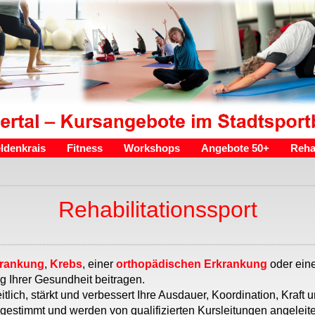
ldenkrais
Fitness
Workshops
Angebote 50+
Reha
Rehabilitationssport
krankung
,
Krebs
, einer
orthopädischen Erkrankung
oder ein
g Ihrer Gesundheit beitragen.
itlich, stärkt und verbessert Ihre Ausdauer, Koordination, Kraf
estimmt und werden von qualifizierten Kursleitungen angeleit