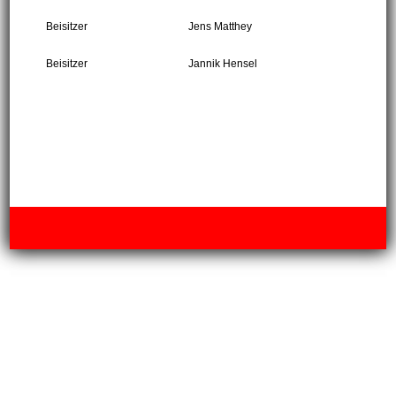
Beisitzer
Jens Matthey
Beisitzer
Jannik Hensel
Impressum
|
Datenschutz
|
Kontakt
| © Copyright Stadtsportbund
Wuppertal e.V. |
Webseite erstellt mit HomepageFIX