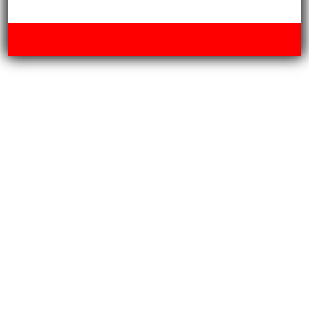
Impressum
|
Datenschutz
|
Kontakt
| © Copyright Stadtsportbund
Wuppertal e.V. |
Webseite erstellt mit HomepageFIX